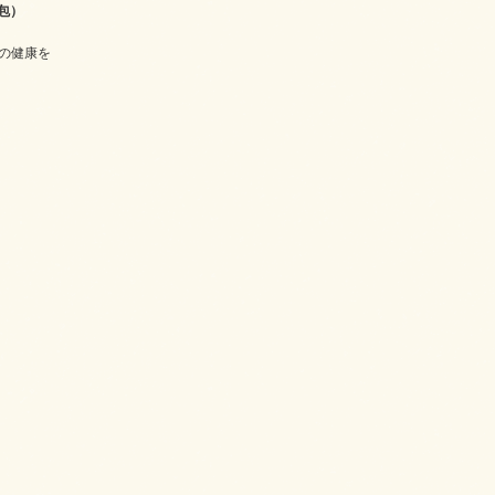
7包）
の健康を