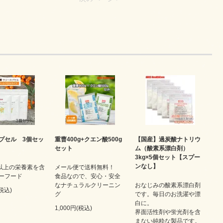
プセル 3個セッ
重曹400g+クエン酸500g
【国産】過炭酸ナトリウ
セット
ム（酸素系漂白剤）
3kg×5個セット【スプー
ンなし】
類以上の栄養素を含
メール便で送料無料！
ーフード
食品なので、安心・安全
なナチュラルクリーニン
おなじみの酸素系漂白剤
(税込)
グ
です。毎日のお洗濯や漂
白に。
1,000円(税込)
界面活性剤や蛍光剤を含
まない純粋な製品です。