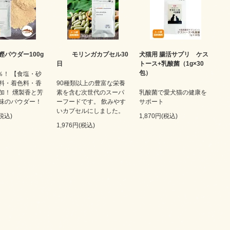
鰹パウダー100g
モリンガカプセル30
犬猫用 腸活サプリ ケス
日
トース+乳酸菌（1g×30
包）
％！ 【食塩・砂
料・着色料・香
90種類以上の豊富な栄養
加！ 燻製香と芳
素を含む次世代のスーパ
乳酸菌で愛犬猫の健康を
味のパウダー！
ーフードです。 飲みやす
サポート
いカプセルにしました。
(税込)
1,870円(税込)
1,976円(税込)