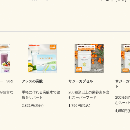
 50g
アレスの炭酸
サジーカプセル
サジーカ
ト
が豊富な
手軽に作れる炭酸水で健
200種類以上の栄養素を含
康をサポート
むスーパーフード
200種
むスーパ
2,821円(税込)
1,796円(税込)
4,850円