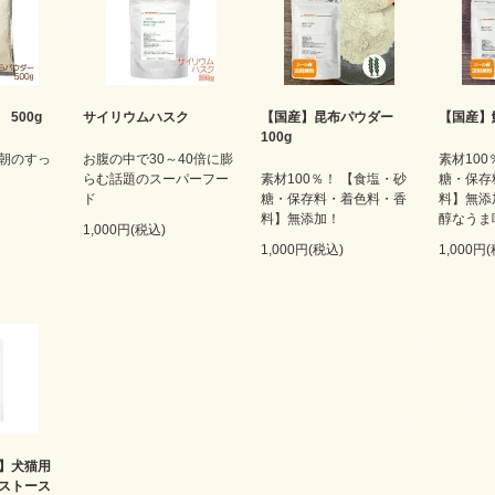
 500g
サイリウムハスク
【国産】昆布パウダー
【国産】
100g
朝のすっ
お腹の中で30～40倍に膨
素材100
らむ話題のスーパーフー
素材100％！ 【食塩・砂
糖・保存
ド
糖・保存料・着色料・香
料】無添
料】無添加！
醇なうま
1,000円(税込)
1,000円(税込)
1,000円
】犬猫用
ストース