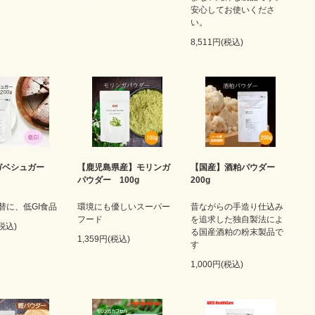
安心してお使いくださ
い。
8,511円(税込)
ガベシュガー
【鹿児島県産】モリンガ
【国産】酒粕パウダー
パウダー 100g
200g
替に、低GI食品
環境にも優しいスーパー
昔ながらの手造り仕込み
フード
を追求した独自製法によ
(税込)
る国産酒粕の粉末製品で
1,359円(税込)
す
1,000円(税込)