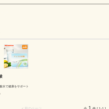
酸
酸水で健康をサポート
)
1
< 前のページ
全
件 [ 1-1 ]