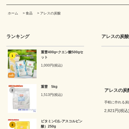
ホーム
>
食品
>
アレスの炭酸
ランキング
アレスの炭酸
重曹400g+クエン酸500gセ
1
ット
1,000円(税込)
重曹 5kg
アレスの炭
2
1,513円(税込)
手軽に作れる炭
2,821円(税込
ビタミンC(L-アスコルビン
3
酸）250g