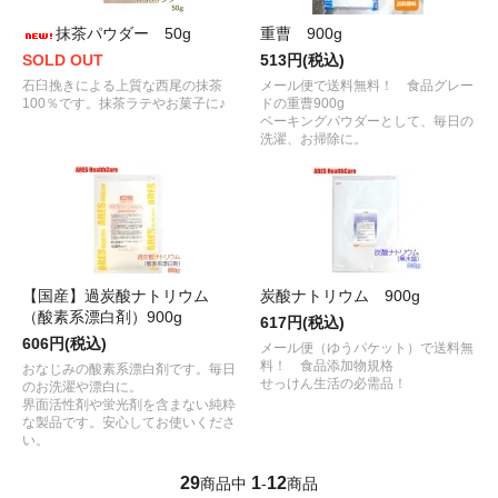
抹茶パウダー 50g
重曹 900g
SOLD OUT
513円(税込)
石臼挽きによる上質な西尾の抹茶
メール便で送料無料！ 食品グレー
100％です。抹茶ラテやお菓子に♪
ドの重曹900g
ベーキングパウダーとして、毎日の
洗濯、お掃除に。
【国産】過炭酸ナトリウム
炭酸ナトリウム 900g
（酸素系漂白剤）900g
617円(税込)
606円(税込)
メール便（ゆうパケット）で送料無
料！ 食品添加物規格
おなじみの酸素系漂白剤です。毎日
せっけん生活の必需品！
のお洗濯や漂白に。
界面活性剤や蛍光剤を含まない純粋
な製品です。安心してお使いくださ
い。
29
1
12
商品中
-
商品