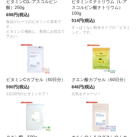
ビタミンC(L-アスコルビン
ビタミンＣナトリウム（L-ア
酸）250g
スコルビン酸ナトリウム）
100g
698円(税込)
514円(税込)
食品グレードのビタミンＣ原末で
す。
すっぱくない粉末タイプの「ビタミ
ビタミンＣ補給に、美容にお役立て
ンＣ」です。
下さい。
ビタミンCカプセル（50日分）
クエン酸カプセル（60日分）
590円(税込)
846円(税込)
1日10円のビタミンケア！
元気をチャージ！
クエン酸 500g
カルシウム＆マグネシウムカ