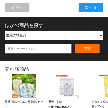
前へ
次へ
ほかの商品を探す
検索
売れ筋商品
重曹400g+クエン酸500gセッ
重曹 5kg
ビタミンC(
ト
酸）250g
1,513円(税込)