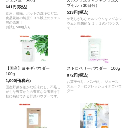
プセル（30日分）
641円(税込)
513円(税込)
食用、掃除、ポットの洗浄などに。
食品規格の純度９９％以上のクエン
欠乏しがちなカルシウムをマグネシ
酸の原末！
ウムと理想的な ２：１のバランス
お試し500g入り
で・・・
【国産】ヨモギパウダー
ストロベリーパウダー 100g
100g
872円(税込)
1,000円(税込)
お菓子作り、パン作り、ジュース、
スムージーにフレッシュイチゴパウ
国産野菜を細かな粉末にし、不足し
ダー
がちな野菜からの豊富な栄養素を手
軽に補給できる野菜パウダーです。