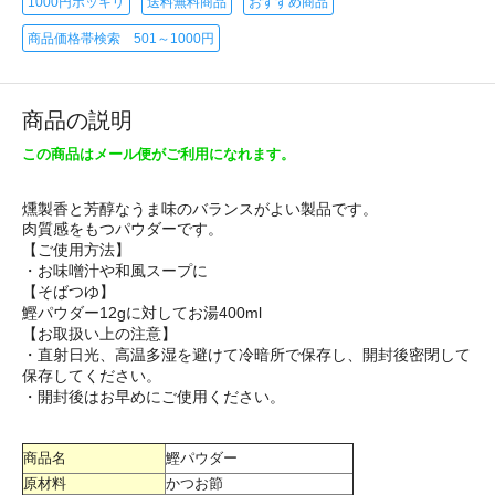
1000円ポッキリ
送料無料商品
おすすめ商品
商品価格帯検索 501～1000円
商品の説明
この商品はメール便がご利用になれます。
燻製香と芳醇なうま味のバランスがよい製品です。
肉質感をもつパウダーです。
【ご使用方法】
・お味噌汁や和風スープに
【そばつゆ】
鰹パウダー12gに対してお湯400ml
【お取扱い上の注意】
・直射日光、高温多湿を避けて冷暗所で保存し、開封後密閉して
保存してください。
・開封後はお早めにご使用ください。
商品名
鰹パウダー
原材料
かつお節