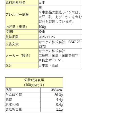
原料原産地名
日本
無
※本製品の製造ラインでは、
アレルギー情報
大豆、乳、えび、かにを含む
製品を製造しています。
内容量（重量）
100g
剤形
粉末
賞味期限
2026.11.26
セラケム株式会社 0847-25-
広告文責
5273
セラケム株式会社
メーカー（製造）
広島県世羅郡世羅町寺町字
奈良之木1867-1
区分
日本製・食品
栄養成分表示
（100gあたり）
熱量
386kcal
たんぱく質
86.3g
脂質
4.4g
炭水化物
0.4g
食塩相当量
1.1g