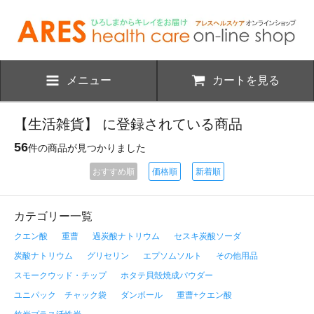
メニュー
カートを見る
【生活雑貨】 に登録されている商品
56
件の商品が見つかりました
おすすめ順
価格順
新着順
カテゴリー一覧
クエン酸
重曹
過炭酸ナトリウム
セスキ炭酸ソーダ
炭酸ナトリウム
グリセリン
エプソムソルト
その他用品
スモークウッド・チップ
ホタテ貝殻焼成パウダー
ユニパック チャック袋
ダンボール
重曹+クエン酸