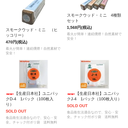
スモークウッド・ミニ 4種類
セット
1,568円(税込)
スモークウッド・ミニ （ヒ
着火が簡単！連続燻煙！自然素材で
ッコリー）
安全！
470円(税込)
着火が簡単！連続燻煙！自然素材で
安全！
【生産日本社】ユニパッ
【生産日本社】ユニパッ
クD-4 1パック（100枚入
クJ-4 1パック（100枚入り）
り）
SOLD OUT
SOLD OUT
食品衛生法適合なので、安心・安
全。チャック付ポリ袋 送料無料
食品衛生法適合なので、安心・安
全。チャック付ポリ袋 送料無料