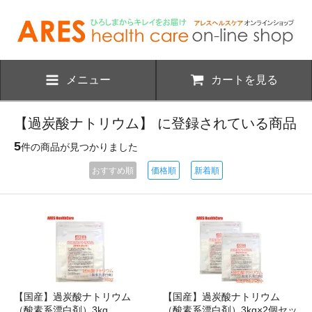
メニュー
カートを見る
【過炭酸ナトリウム】 に登録されている商品
5
件の商品が見つかりました
おすすめ順
価格順
新着順
【国産】過炭酸ナトリウム
【国産】過炭酸ナトリウム
（酸素系漂白剤）3kg
（酸素系漂白剤）3kg×2個セッ