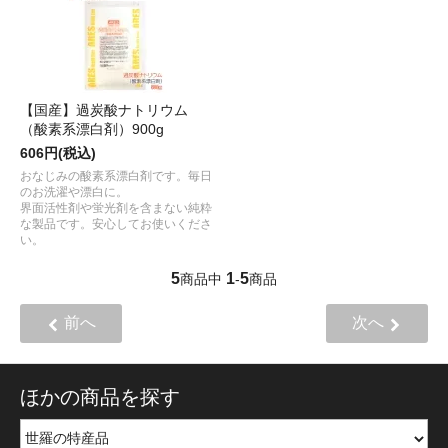
【国産】過炭酸ナトリウム
（酸素系漂白剤）900g
606円(税込)
おなじみの酸素系漂白剤です。毎日
のお洗濯や漂白に。
界面活性剤や蛍光剤を含まない純粋
な製品です。安心してお使いくださ
い。
5
1
5
商品中
-
商品
前へ
次へ
ほかの商品を探す