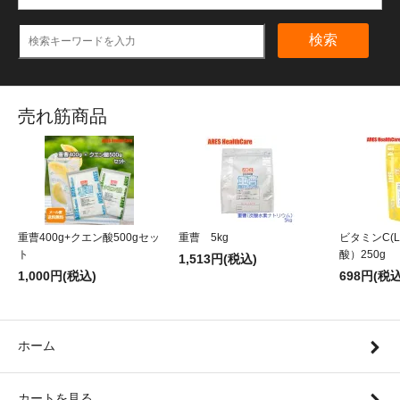
検索
売れ筋商品
重曹400g+クエン酸500gセッ
重曹 5kg
ビタミンC(
ト
酸）250g
1,513円(税込)
1,000円(税込)
698円(税込
ホーム
カートを見る