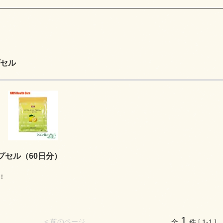
セル
プセル（60日分）
！
1
< 前のページ
全
件 [ 1-1 ]