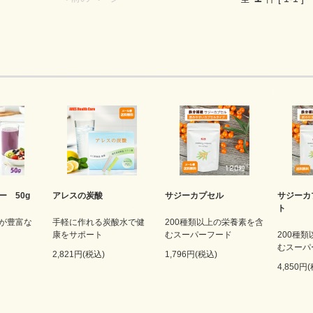
 50g
アレスの炭酸
サジーカプセル
サジーカ
ト
が豊富な
手軽に作れる炭酸水で健
200種類以上の栄養素を含
康をサポート
むスーパーフード
200種
むスーパ
2,821円(税込)
1,796円(税込)
4,850円