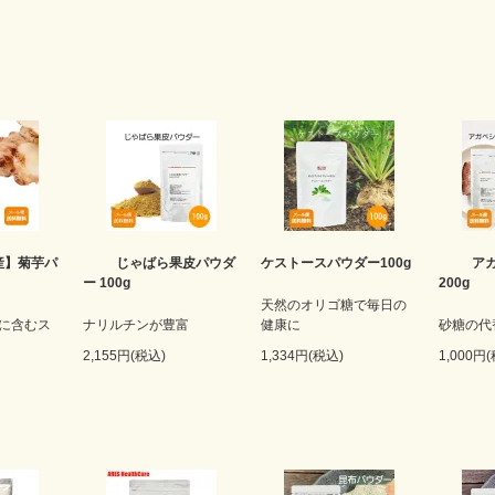
産】菊芋パ
じゃばら果皮パウダ
ケストースパウダー100g
ア
ー 100g
200g
天然のオリゴ糖で毎日の
に含むス
ナリルチンが豊富
健康に
砂糖の代
2,155円(税込)
1,334円(税込)
1,000円