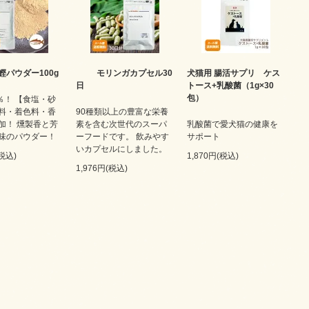
鰹パウダー100g
モリンガカプセル30
犬猫用 腸活サプリ ケス
日
トース+乳酸菌（1g×30
包）
％！ 【食塩・砂
料・着色料・香
90種類以上の豊富な栄養
加！ 燻製香と芳
素を含む次世代のスーパ
乳酸菌で愛犬猫の健康を
味のパウダー！
ーフードです。 飲みやす
サポート
いカプセルにしました。
(税込)
1,870円(税込)
1,976円(税込)