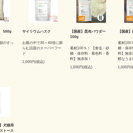
 500g
サイリウムハスク
【国産】昆布パウダー
【国産】
100g
朝のすっ
お腹の中で30～40倍に膨
素材100
らむ話題のスーパーフー
素材100％！ 【食塩・砂
糖・保存
ド
糖・保存料・着色料・香
料】無添
料】無添加！
醇なうま
1,000円(税込)
1,000円(税込)
1,000円
】犬猫用
ストース