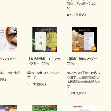
安心してお使いくださ
い。
8,511円(税込)
ガベシュガー
【鹿児島県産】モリンガ
【国産】酒粕パウダー
パウダー 100g
200g
替に、低GI食品
環境にも優しいスーパー
昔ながらの手造り仕込み
フード
を追求した独自製法によ
(税込)
る国産酒粕の粉末製品で
1,359円(税込)
す
1,000円(税込)