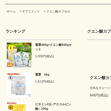
ホーム
>
サプリメント
>
クエン酸カプセル
ランキング
クエン酸カプ
重曹400g+クエン酸500gセ
1
ット
1,000円(税込)
重曹 5kg
クエン酸カ
2
1,513円(税込)
元気をチャージ
846円(税込)
ビタミンC(L-アスコルビン
3
酸）250g