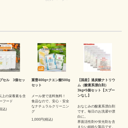
プセル 3個セッ
重曹400g+クエン酸500g
【国産】過炭酸ナトリウ
セット
ム（酸素系漂白剤）
3kg×5個セット【スプー
ンなし】
類以上の栄養素を含
メール便で送料無料！
ーフード
食品なので、安心・安全
なナチュラルクリーニン
おなじみの酸素系漂白剤
(税込)
グ
です。毎日のお洗濯や漂
白に。
1,000円(税込)
界面活性剤や蛍光剤を含
まない純粋な製品です。