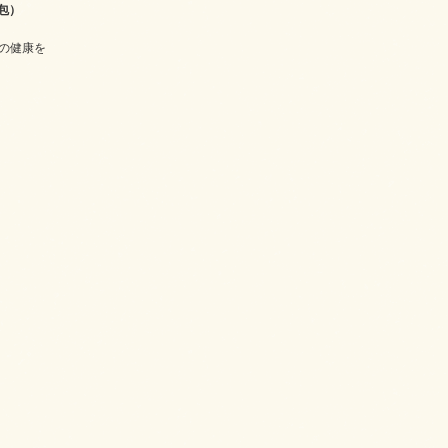
7包）
の健康を